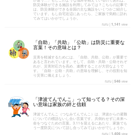
防災体験ができる施設を利用してみては？こちらの記事で
は、防災体験ができる全国の主な施設をいくつかご紹介し
ています。もし自宅近辺にあったら、ご家族で気軽に訪れ
てみてはいかがでしょうか。
ruru
|
1,141
view
「自助」「共助」「公助」は防災に重要な
言葉！その意味とは？
災害を軽減するためには、「自助、共助、公助」が重要で
あると言われています。そして、自助・共助・公助それぞ
れが、災害対応力を高め、連携することが大切なようで
す。「自助・公助・共助」の意味を理解し、その役割を知
り災害に備えましょう。
ruru
|
546
view
「津波てんでんこ」って知ってる？その深
い意味は家族の絆と信頼
津波てんでんこ（つなみてんでんこ）は、津波からの避難
についての標語ないし合い言葉です。共倒れせずに未来へ
命をつなぐための言葉。3.11を迎えるにあたり、家族でも
う一度防災について話し合ってみてはいかがでしょうか。
ruru
|
1,406
view