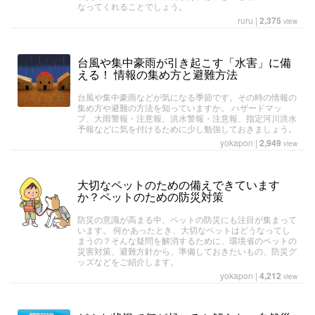
なってくれることでしょう。
ruru
|
2,375
view
台風や集中豪雨が引き起こす「水害」に備
える！ 情報の集め方と避難方法
台風や集中豪雨などが気になる季節です。その時の情報の
集め方や避難の方法を知っていますか。 ハザードマッ
プ、大雨警報・注意報、洪水警報・注意報、指定河川洪水
予報などに気を付けるために少し勉強しておきましょう。
yokapon
|
2,949
view
大切なペットのための備えできています
か？ペットのための防災対策
防災の意識が高まる中、ペットの防災にも注目が集まって
います。 何かあったとき、大切なペットはどうなってし
まうの？そんな疑問を解消するために、環境省のペットの
災害対策、避難方針から、準備しておきたいもの、防災グ
ッズなどをご紹介します。
yokapon
|
4,212
view