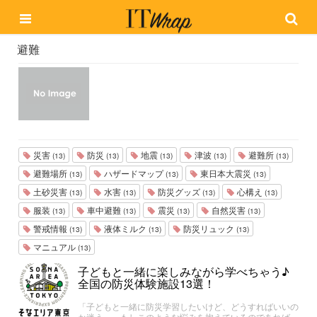
避難
災害
防災
地震
津波
避難所
(13)
(13)
(13)
(13)
(13)
避難場所
ハザードマップ
東日本大震災
(13)
(13)
(13)
土砂災害
水害
防災グッズ
心構え
(13)
(13)
(13)
(13)
服装
車中避難
震災
自然災害
(13)
(13)
(13)
(13)
警戒情報
液体ミルク
防災リュック
(13)
(13)
(13)
マニュアル
(13)
子どもと一緒に楽しみながら学べちゃう♪
全国の防災体験施設13選！
「子どもと一緒に防災学習したいけど、どうすればいいの
か迷う…」もしこのような悩みを抱えているのであれば、