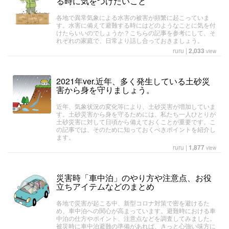
る時に気をつけたいこと
各地で異常気象による水害の被害が頻繁に起こっていま
す。水害に備えて避難する時にはどのようなことに気を付
けたらいいのでしょうか？こちらの記事を参考にして、そ
れぞれの家庭で、日常より話し合っておきましょう。
ruru
|
2,033
view
2021年ver.近年、多く発生している土砂災
害から身を守りましょう。
近年、気象状況の変化等により、土砂災害が増加していま
す。土砂災害から身を守るためには、私たち一人ひとりが
土砂災害に対して日頃から備えておくことが重要です。こ
の記事では、そのために知っておくべきポイントを紹介し
ます。
ruru
|
1,877
view
災害時「車中泊」のやり方や注意点、お役
立ちアイテムなどのまとめ
各地で災害が起こる中、新型コロナ対策で密を避けるた
め、車中泊への関心が高まっています。避難時における車
中泊の仕方やポイント、注意点などを調査してみました。
被災時に車中泊避難の準備があれば、きっと心強い味方に