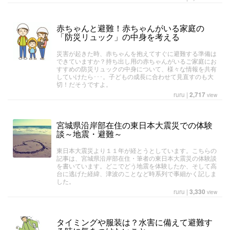
赤ちゃんと避難！赤ちゃんがいる家庭の
「防災リュック」の中身を考える
災害が起きた時、赤ちゃんを抱えてすぐに避難する準備は
できていますか？持ち出し用の赤ちゃんがいるご家庭にお
すすめの防災リュックの中身について、様々な情報を共有
していけたら･･･。子どもの成長に合わせて見直すのも大
切！だそうですよ。
ruru
|
2,717
view
宮城県沿岸部在住の東日本大震災での体験
談～地震・避難～
東日本大震災より１１年が経とうとしています。こちらの
記事は、宮城県沿岸部在住・筆者の東日本大震災の体験談
を書いています。どこでどう地震を体験したか、そして高
台に逃げた経緯、津波のことなど時系列で事細かく記しま
した。
ruru
|
3,330
view
タイミングや服装は？水害に備えて避難す