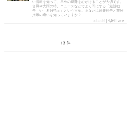
い情報を知って、早めの避難を心がけることが大切です。
台風や大雨の時、ニュースなどでよく耳にする「避難勧
告」や「避難指示」という言葉。あなたは避難勧告と非難
指示の違いを知っていますか？
cobachi
|
4,941
view
13 件