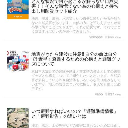
どんな状況で何が起こるか解らない自然災
害！！そんな時慌てない為の心構えと持ち
出し用防災セット紹介
地震、津波、豪雨、水害等々いつ自分に降りかかるか解ら
ない自然災害があります。自然の力には逆らえませんが最
小限に防ぐことはできます。それが防災です。それではど
う防災すればいいのか調べてみました。
yokoppe
|
3,655
view
地震がきたら津波に注意!! 自分の命は自分
で! 素早く避難するための心構えと避難グッ
ズについて
東日本大震災での経験を踏まえ非常時の備えとしての避難
グッズと心構えについてご紹介したいと思います。自然災
害が多発している昨今自治体もいろいろな取り組みをして
いますが、地元の防災について把握し、個人でも備えは必
至です。
vabo
|
3,027
view
いつ避難すればいいの？「避難準備情報」
と「避難勧告」の違いとは
浸水、洪水、土砂災害などの被害に遭わないためには正し