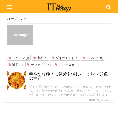
ガーネット
ジルコン
宝石
ダイヤモンド
アンバー
(1)
(1)
(1)
(1)
琥珀
サファイア
トパーズ
(1)
(1)
(1)
華やかな輝きに気分も弾む♪ オレンジ色
の宝石
明るく華やかなイメージのオレンジ。オレンジカラーの宝
石を身に着ければ気持ちも弾み、元気になりそう。こちら
の記事では、オレンジ色の代表的な宝石をお届けします。
ruru
|
1,072
view