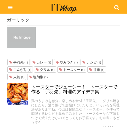
ガーリック
手羽先
カレー
やみつき
レシピ
(1)
(1)
(1)
(1)
こんがり
グリル
トースター
甘辛
(1)
(1)
(1)
(1)
人気
塩胡椒
(1)
(1)
トースターでジューシー！ トースターで
作る「手羽先」料理のアイデア集
鶏のうまみを存分に楽しめる食材「手羽先」。グリル焼き
にしたり、油で揚げて唐揚げにしたりと、いろいろな調理
法がありますね。今回は超簡単な「トースター」を使って
調理するレシピを集めてみました！トースターなら下味を
つけて焼くだけなのでとってもお手軽です。お弁当にもど
うぞ♪