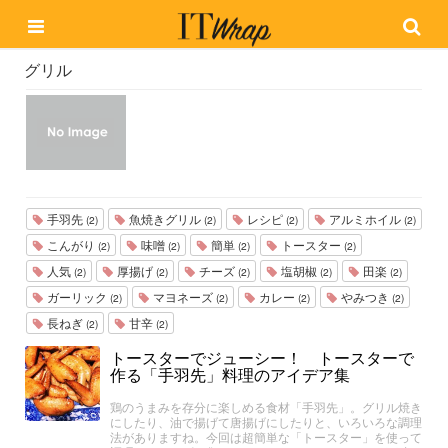
グリル
手羽先
魚焼きグリル
レシピ
アルミホイル
(2)
(2)
(2)
(2)
こんがり
味噌
簡単
トースター
(2)
(2)
(2)
(2)
人気
厚揚げ
チーズ
塩胡椒
田楽
(2)
(2)
(2)
(2)
(2)
ガーリック
マヨネーズ
カレー
やみつき
(2)
(2)
(2)
(2)
長ねぎ
甘辛
(2)
(2)
トースターでジューシー！ トースターで
作る「手羽先」料理のアイデア集
鶏のうまみを存分に楽しめる食材「手羽先」。グリル焼き
にしたり、油で揚げて唐揚げにしたりと、いろいろな調理
法がありますね。今回は超簡単な「トースター」を使って