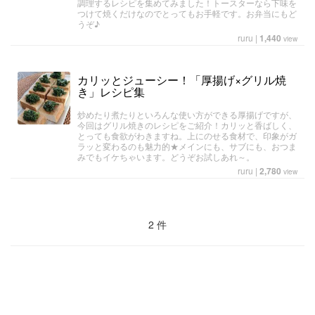
調理するレシピを集めてみました！トースターなら下味を
つけて焼くだけなのでとってもお手軽です。お弁当にもど
うぞ♪
ruru
|
1,440
view
カリッとジューシー！「厚揚げ×グリル焼
き」レシピ集
炒めたり煮たりといろんな使い方ができる厚揚げですが、
今回はグリル焼きのレシピをご紹介！カリッと香ばしく、
とっても食欲がわきますね。上にのせる食材で、印象がガ
ラッと変わるのも魅力的★メインにも、サブにも、おつま
みでもイケちゃいます。どうぞお試しあれ～。
ruru
|
2,780
view
2 件