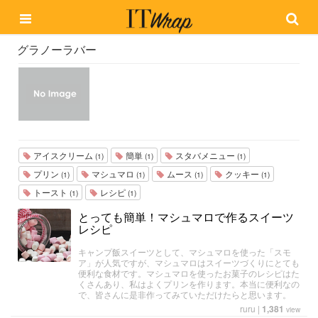
グラノーラバー
アイスクリーム
簡単
スタバメニュー
(1)
(1)
(1)
プリン
マシュマロ
ムース
クッキー
(1)
(1)
(1)
(1)
トースト
レシピ
(1)
(1)
とっても簡単！マシュマロで作るスイーツ
レシピ
キャンプ飯スイーツとして、マシュマロを使った「スモ
ア」が人気ですが、マシュマロはスイーツづくりにとても
便利な食材です。マシュマロを使ったお菓子のレシピはた
くさんあり、私はよくプリンを作ります。本当に便利なの
で、皆さんに是非作ってみていただけたらと思います。
ruru
|
1,381
view