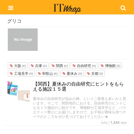
グリコ
大阪
兵庫
関西
自由研究
博物館
(1)
(1)
(1)
(1)
(1)
工場見学
和歌山
夏休み
京都
(1)
(1)
(1)
(1)
【関西】夏休みの自由研究にヒントをもら
える施設１５選
夏休みの自由研究が悩みの種、というご家庭も多いかと思
います。そこで、関西地区における、自由研究のヒントに
なる１５施設のご紹介です。博物館や工場見学など、バラ
エティー豊かにお届けしますので、お子様が興味を持つテ
ーマのところをぜひ見つけてあげてください★
ruru
|
1,344
view