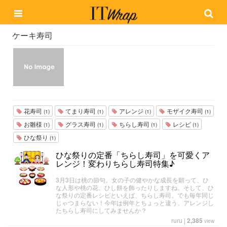
ケーキ寿司
花寿司
てまり寿司
アレンジ
モザイク寿司
(1)
(1)
(1)
(1)
お雛様
グラス寿司
ちらし寿司
レシピ
(1)
(1)
(1)
(1)
ひな祭り
(1)
ひな祭りの定番「ちらし寿司」を可愛くア
レンジ！変わりちらし寿司特集♪
3月3日は桃の節句。女の子の健やかな成長を願って、ひ
な人形や桃の花、ひし餅を飾ったりしますね。そして、ひ
な祭りの定番レシピといえば、ちらし寿司。でも毎年同じ
じゃつまらない！今年は例年とちょっと違う、アレンジし
たちらし寿司にしてみませんか？
ruru
|
2,385
view