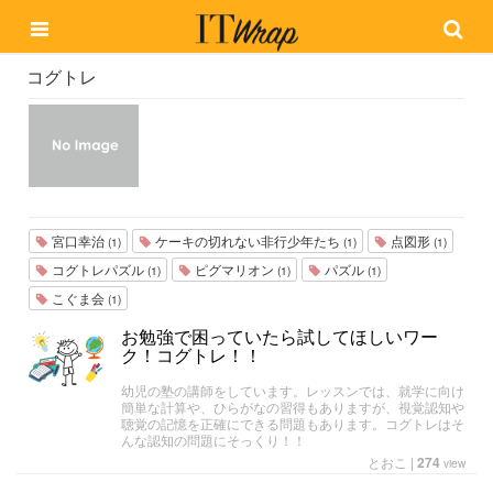
コグトレ
宮口幸治
ケーキの切れない非行少年たち
点図形
(1)
(1)
(1)
コグトレパズル
ピグマリオン
パズル
(1)
(1)
(1)
こぐま会
(1)
お勉強で困っていたら試してほしいワー
ク！コグトレ！！
幼児の塾の講師をしています。レッスンでは、就学に向け
簡単な計算や、ひらがなの習得もありますが、視覚認知や
聴覚の記憶を正確にできる問題もあります。コグトレはそ
んな認知の問題にそっくり！！
とおこ
|
274
view