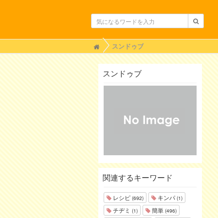
H
スンドゥブ
o
m
e
スンドゥブ
関連するキーワード
レシピ
キンパ
(692)
(1)
チヂミ
簡単
(1)
(496)