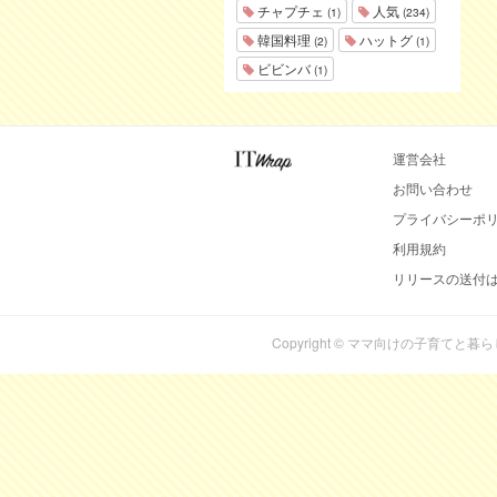
チャプチェ
人気
(1)
(234)
韓国料理
ハットグ
(2)
(1)
ビビンバ
(1)
運営会社
お問い合わせ
プライバシーポ
利用規約
リリースの送付
Copyright © ママ向けの子育てと暮