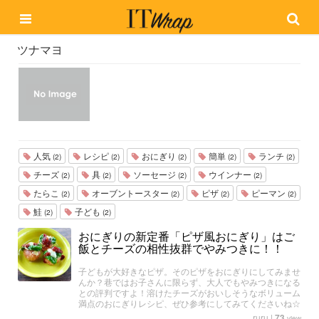
ツナマヨ
人気
レシピ
おにぎり
簡単
ランチ
(2)
(2)
(2)
(2)
(2)
チーズ
具
ソーセージ
ウインナー
(2)
(2)
(2)
(2)
たらこ
オーブントースター
ピザ
ピーマン
(2)
(2)
(2)
(2)
鮭
子ども
(2)
(2)
おにぎりの新定番「ピザ風おにぎり」はご
飯とチーズの相性抜群でやみつきに！！
子どもが大好きなピザ。そのピザをおにぎりにしてみませ
んか？巷ではお子さんに限らず、大人でもやみつきになる
との評判ですよ！溶けたチーズがおいしそうなボリューム
満点のおにぎりレシピ、ぜひ参考にしてみてくださいね☆
ruru
|
73
view