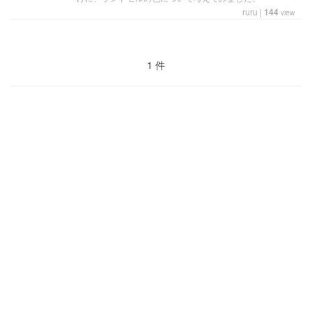
ruru
|
144
view
1 件