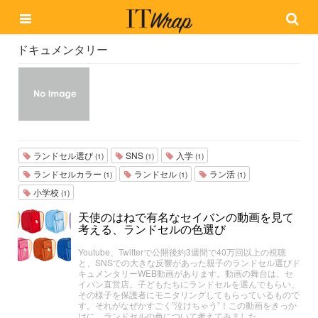
ドキュメンタリー
ランドセル選び
SNS
入学
(1)
(1)
(1)
ランドセルカラー
ランドセル
ラン活
(1)
(1)
(1)
小学校
(1)
天使のはねで有名なセイバンの動画を見て
考える、ランドセルの色選び
Youtube、Twitterで公開後約3週間で40万回以上の視聴
と、SNSでの大きな反響があった親子のランドセル選びド
キュメンタリーWEB動画があります。動画の舞台は、セ
イバン直営店。子どもたちにランドセルを選んでもらい、
その様子を保護者にモニタリングしてもらっているもので
す。それがなぜかすごく”泣けちゃう”！この動画をきっか
けに、ランドセルの色について考えてみました。