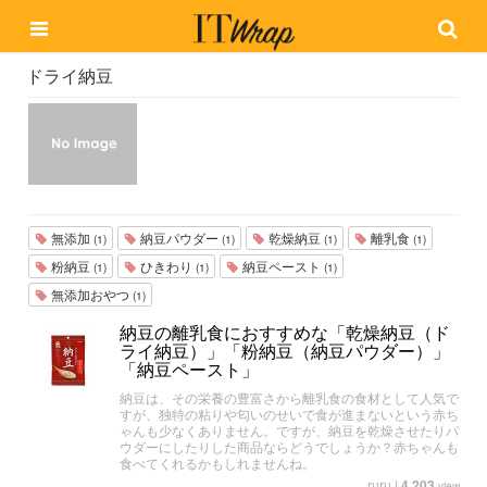
ドライ納豆
無添加
納豆パウダー
乾燥納豆
離乳食
(1)
(1)
(1)
(1)
粉納豆
ひきわり
納豆ペースト
(1)
(1)
(1)
無添加おやつ
(1)
納豆の離乳食におすすめな「乾燥納豆（ド
ライ納豆）」「粉納豆（納豆パウダー）」
「納豆ペースト」
納豆は、その栄養の豊富さから離乳食の食材として人気で
すが、独特の粘りや匂いのせいで食が進まないという赤ち
ゃんも少なくありません。ですが、納豆を乾燥させたりパ
ウダーにしたりした商品ならどうでしょうか？赤ちゃんも
食べてくれるかもしれませんね。
ruru
|
4,203
view