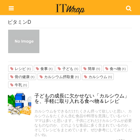
ビタミンD
レシピ
食事
子ども
簡単
食べ物
(1)
(1)
(1)
(1)
(1)
骨の健康
カルシウム摂取量
カルシウム
(1)
(1)
(1)
牛乳
(1)
子どもの成長に欠かせない「カルシウム」
を、手軽に取り入れる食べ物＆レシピ
カルシウムをできるだけたくさん摂って欲しいと思い、カ
ルシウムをたくさん含む食品や料理を意識しているパパ・
ママは多いと思います。子供にどれだけカルシウムが必要
なものなのか、どのような食品に多く含まれているのか、
そしてレシピをまとめています。ぜひ参考にしてみてくだ
さいね。