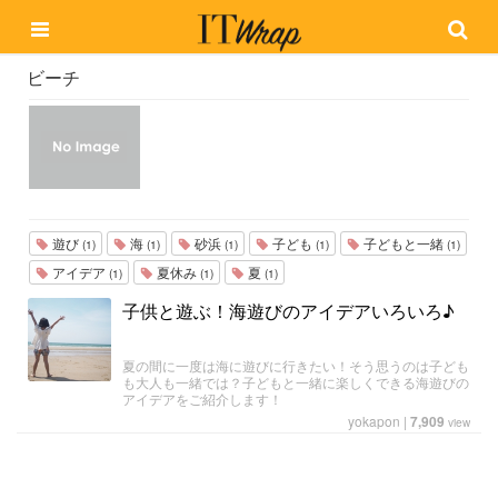
ビーチ
遊び
海
砂浜
子ども
子どもと一緒
(1)
(1)
(1)
(1)
(1)
アイデア
夏休み
夏
(1)
(1)
(1)
子供と遊ぶ！海遊びのアイデアいろいろ♪
夏の間に一度は海に遊びに行きたい！そう思うのは子ども
も大人も一緒では？子どもと一緒に楽しくできる海遊びの
アイデアをご紹介します！
yokapon
|
7,909
view