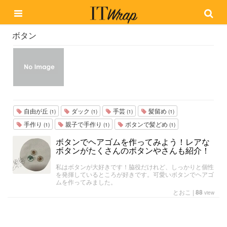
ボタン
自由が丘
ダック
手芸
髪留め
(1)
(1)
(1)
(1)
手作り
親子で手作り
ボタンで髪どめ
(1)
(1)
(1)
ボタンでヘアゴムを作ってみよう！レアな
ボタンがたくさんのボタンやさんも紹介！
私はボタンが大好きです！脇役だけれど、しっかりと個性
を発揮しているところが好きです。可愛いボタンでヘアゴ
ムを作ってみました。
とおこ
|
88
view