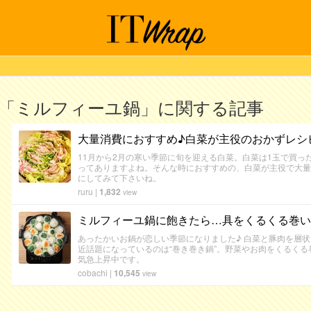
「ミルフィーユ鍋」に関する記事
大量消費におすすめ♪白菜が主役のおかずレシ
11月から2月の寒い季節に旬を迎える白菜。白菜は1玉で買っ
ってありますよね。そんな時におすすめの、白菜が主役で大量
にしてみて下さいね。
ruru
|
1,832
view
ミルフィーユ鍋に飽きたら…具をくるくる巻いて
あったかいお鍋が恋しい季節になりました♪ 白菜と豚肉を層
近話題になっているのは“巻き巻き鍋”。野菜やお肉をくるく
気急上昇中です。
cobachi
|
10,545
view