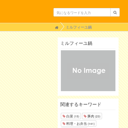
H
ミルフィーユ鍋
o
m
e
ミルフィーユ鍋
関連するキーワード
白菜
豚肉
(15)
(23)
料理・お弁当
(141)