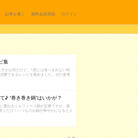
記事を書く
無料会員登録
ログイン
ピ集
た方がお得だけど、1度には食べきれない時
消費できるレシピを集めました。ぜひ参考
♪ “巻き巻き鍋”はいかが？
状に重ねるミルフィーユ鍋が定番ですが、最
る巻くだけ！いつものお鍋が華やかになると人