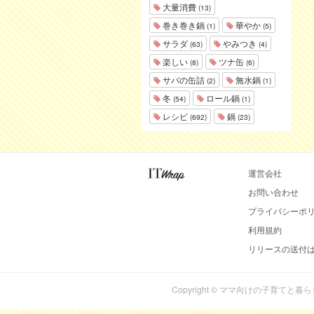
大量消費
(13)
巻き巻き鍋
華やか
(1)
(5)
サラダ
やみつき
(63)
(4)
楽しい
ツナ缶
(8)
(6)
サバの缶詰
無水鍋
(2)
(1)
冬
ロール鍋
(54)
(1)
レシピ
鍋
(692)
(23)
運営会社
お問い合わせ
プライバシーポ
利用規約
リリースの送付
Copyright © ママ向けの子育てと暮