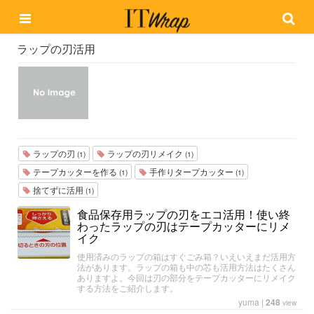
ラップの刃活用
ラップの刃
ラップの刃リメイク
(1)
(1)
テープカッターを作る
手作りタープカッター
(1)
(1)
捨てずに活用
(1)
食品保存用ラップの刃をエコ活用！使い終
わったラップの刃はテープカッターにリメ
イク
使用済みのラップの箱はすぐごみ箱？いえいえまだ活用方
法があります。ラップの箱も中の芯も活用方法はたくさん
ありますよ。今回は刃の部分をテープカッターにリメイク
する方法をご紹介します。
yuma
|
248
view