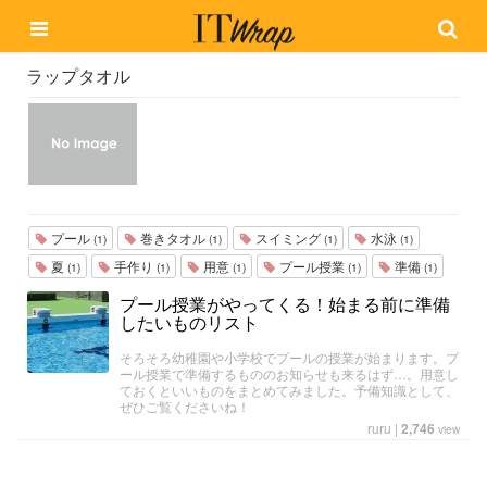
ラップタオル
プール
巻きタオル
スイミング
水泳
(1)
(1)
(1)
(1)
夏
手作り
用意
プール授業
準備
(1)
(1)
(1)
(1)
(1)
プール授業がやってくる！始まる前に準備
したいものリスト
そろそろ幼稚園や小学校でプールの授業が始まります。プ
ール授業で準備するもののお知らせも来るはず…。用意し
ておくといいものをまとめてみました。予備知識として、
ぜひご覧くださいね！
ruru
|
2,746
view