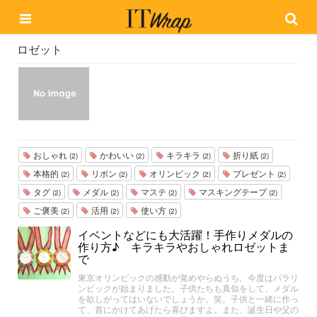
ロゼット
おしゃれ
かわいい
キラキラ
折り紙
(2)
(2)
(2)
(2)
本格的
リボン
オリンピック
プレゼント
(2)
(2)
(2)
(2)
タグ
メダル
マステ
マスキングテープ
(2)
(2)
(2)
(2)
ご褒美
活用
使い方
(2)
(2)
(2)
イベントなどにも大活躍！手作りメダルの
作り方♪ キラキラやおしゃれロゼットま
で
東京オリンピックの感動が覚めやらぬうち、今度はパラリ
ンピックが始まりました。子供たちも真似をして、メダル
を欲しがってはいないでしょうか、笑。子供と一緒に作っ
て、首にかけてあげたら喜びますよ。また、誕生日や父の