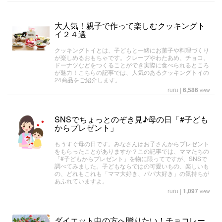
大人気！親子で作って楽しむクッキングト
イ２４選
クッキングトイとは、子どもと一緒にお菓子や料理づくり
が楽しめるおもちゃです。クレープやわたあめ、チョコ、
ドーナツなどをつくることができ実際に食べられるところ
が魅力！こちらの記事では、人気のあるクッキングトイの
24商品をご紹介します。
ruru
|
6,586
view
SNSでちょっとのぞき見♪母の日「#子ども
からプレゼント」
もうすぐ母の日です。みなさんはお子さんからプレゼント
をもらったことがありますか？この記事では、ママたちの
「#子どもからプレゼント」を物に限ってですが、SNSで
調べてみました。子どもならではの可愛いもの、楽しいも
の、どれもこれも「ママ大好き、パパ大好き」の気持ちが
あふれていますよ。
ruru
|
1,097
view
ダイエット中の方へ贈りたい！チョコレー