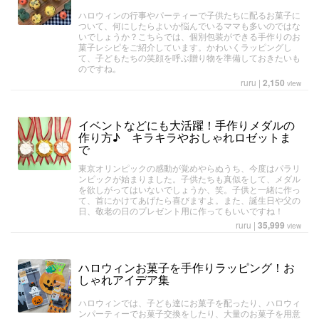
ハロウィンの行事やパーティーで子供たちに配るお菓子に
ついて、何にしたらよいか悩んでいるママも多いのではな
いでしょうか？こちらでは、個別包装ができる手作りのお
菓子レシピをご紹介しています。かわいくラッピングし
て、子どもたちの笑顔を呼ぶ贈り物を準備しておきたいも
のですね。
ruru
|
2,150
view
イベントなどにも大活躍！手作りメダルの
作り方♪ キラキラやおしゃれロゼットま
で
東京オリンピックの感動が覚めやらぬうち、今度はパラリ
ンピックが始まりました。子供たちも真似をして、メダル
を欲しがってはいないでしょうか、笑。子供と一緒に作っ
て、首にかけてあげたら喜びますよ。また、誕生日や父の
日、敬老の日のプレゼント用に作ってもいいですね！
ruru
|
35,999
view
ハロウィンお菓子を手作りラッピング！お
しゃれアイデア集
ハロウィンでは、子ども達にお菓子を配ったり、ハロウィ
ンパーティーでお菓子交換をしたり、大量のお菓子を用意