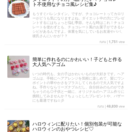
ト不使用なチョコ風レシピ集♪
もうすぐバレンタイン。ですが、チョコレートってカロリ
ーがどうも気になりますよね。ダイエット中の方にプレゼ
ントするにはちょっと悩む季節。そんな時はこれ！チョコ
レートを使わずとも、チョコレート風のお菓子ができるレ
シピがあるんですよ。体重を気にしているお友達やパパ、
彼氏さんにいかが？？
ruru
|
1,751
view
簡単に作れるのにかわいい！子どもと作る
大人気ヘアゴム
いつの時代も、女の子はかわいいものが大好きです。ヘア
ゴムは、手軽にヘアアレンジを気軽に楽しめて、髪にワン
ポイントの華やかさをプラスしてくれるので大人気ですよ
ね。手作りならリーズナブルだし、自分好みのものができ
ちゃうのも◎子供と一緒に、オリジナルのヘアゴム作りに
挑戦してみませんか？ちょっとしたプレゼントや、バザー
にも最適ですね☆彡
ruru
|
48,830
view
ハロウィンに配りたい！個別包装が可能な
ハロウィンのおやつレシピ♡