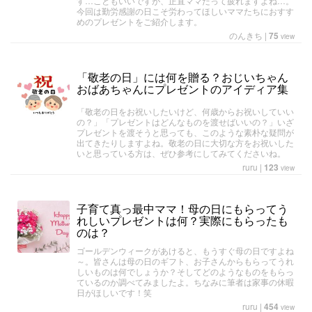
す…こともいいですが、正直ママだって疲れますよね…。
今回は勤労感謝の日こそ労わってほしいママたちにおすす
めのプレゼントをご紹介します。
のんきち
|
75
view
「敬老の日」には何を贈る？おじいちゃん
おばあちゃんにプレゼントのアイディア集
「敬老の日をお祝いしたいけど、何歳からお祝いしていい
の？」「プレゼントはどんなものを渡せばいいの？」いざ
プレゼントを渡そうと思っても、このような素朴な疑問が
出てきたりしますよね。敬老の日に大切な方をお祝いした
いと思っている方は、ぜひ参考にしてみてくださいね。
ruru
|
123
view
子育て真っ最中ママ！母の日にもらってう
れしいプレゼントは何？実際にもらったも
のは？
ゴールデンウィークがあけると、もうすぐ母の日ですよね
～。皆さんは母の日のギフト、お子さんからもらってうれ
しいものは何でしょうか？そしてどのようなものをもらっ
ているのか調べてみましたよ。ちなみに筆者は家事の休暇
日がほしいです！笑
ruru
|
454
view