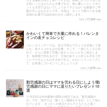
が良いことはもちろん大事ですが、体に優しいというポイ
ントも大切ではないでしょうか？子どもがいる家庭やご年
配の方にはなおさらです。今回は、ネットで購入できる無
添加のお菓子の詰め合わせをご紹介します。
ruru
|
17,304
view
かわいくて簡単で大量に作れる！バレンタ
インの友チョコレシピ
バレンタインデーでは、女の子同士でチョコを交換して楽
しむ、友チョコがもはや定番。そこで、一度にたくさん作
れて、さらに簡単で可愛い友チョコレシピをご紹介しま
す。短時間で作れるので、子供の友チョコ作りを手伝う忙
しいママさんにもおすすめですよ。かわいくラッピングし
て、お友達にプレゼントしましょう☆彡
ruru
|
1,678
view
勤労感謝の日はママを労わる日にしよう!勤
労感謝の日にママに送りたいプレゼント10
選
11月23日は年内最後の国民の祝日である「勤労感謝の
日」です。現代では「働く人へ感謝をする日」として知ら
れています。 せっかくの休日だから子どもたちと過ご