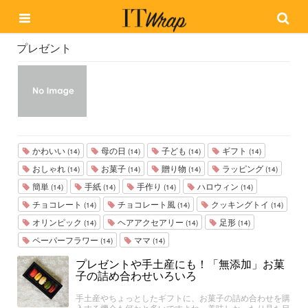
プレゼント
かわいい
母の日
子ども
ギフト
(14)
(14)
(14)
(14)
おしゃれ
お菓子
贈り物
ラッピング
(14)
(14)
(14)
(14)
簡単
手紙
手作り
ハロウィン
(14)
(14)
(14)
(14)
チョコレート
チョコレート風
クッキングトイ
(14)
(14)
(14)
オリンピック
ヘアアクセアリー
足形
(14)
(14)
(14)
ペーパーフラワー
ママ
(14)
(14)
プレゼントや手土産にも！「無添加」お菓
子の詰め合わせいろいろ
手土産やちょっとしたギフトに、お菓子の詰め合わせを購
入する機会も何かと多いですよね。美味しかったり見た目