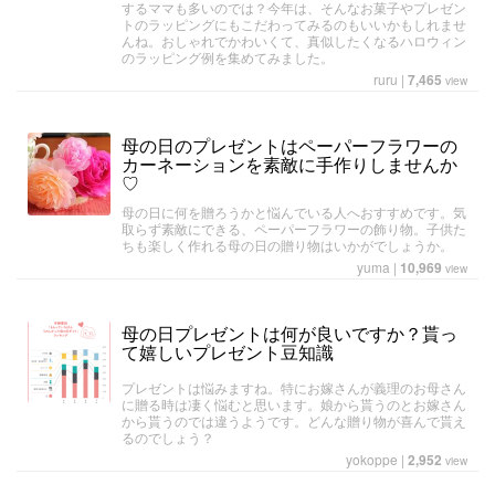
するママも多いのでは？今年は、そんなお菓子やプレゼン
トのラッピングにもこだわってみるのもいいかもしれませ
んね。おしゃれでかわいくて、真似したくなるハロウィン
のラッピング例を集めてみました。
ruru
|
7,465
view
母の日のプレゼントはペーパーフラワーの
カーネーションを素敵に手作りしませんか
♡
母の日に何を贈ろうかと悩んでいる人へおすすめです。気
取らず素敵にできる、ペーパーフラワーの飾り物。子供た
ちも楽しく作れる母の日の贈り物はいかがでしょうか。
yuma
|
10,969
view
母の日プレゼントは何が良いですか？貰っ
て嬉しいプレゼント豆知識
プレゼントは悩みますね。特にお嫁さんが義理のお母さん
に贈る時は凄く悩むと思います。娘から貰うのとお嫁さん
から貰うのでは違うようです。どんな贈り物が喜んで貰え
るのでしょう？
yokoppe
|
2,952
view