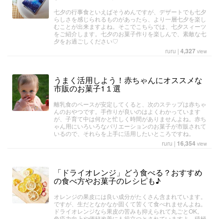
七夕の行事食といえばそうめんですが、デザートでも七夕
らしさを感じられるものがあったら、より一層七夕を楽し
むことが出来ますよね。そこでこちらでは、七夕スィーツ
をご紹介します。七夕のお菓子作りを楽しんで、素敵な七
夕をお過ごしください♡
ruru
|
4,327
view
うまく活用しよう！赤ちゃんにオススメな
市販のお菓子1１選
離乳食のペースが安定してくると、次のステップは赤ちゃ
んのおやつです。手作りが良いのはよくわかっています
が、子育て中は何かと忙しく時間がありませんよね。赤ち
ゃん用にいろいろなバリエーションのお菓子が市販されて
いるので、それらを上手に活用したいところですね。
ruru
|
16,354
view
「ドライオレンジ」どう食べる？おすすめ
の食べ方やお菓子のレシピも♪
オレンジの果皮には良い成分がたくさん含まれています。
ですが、生だとなかなか固くて苦くて食べれませんよね。
ドライオレンジなら果皮の苦みも抑えられて丸ごとOK。
免疫力向上や便秘改善にも役立つとされていますよ。積極