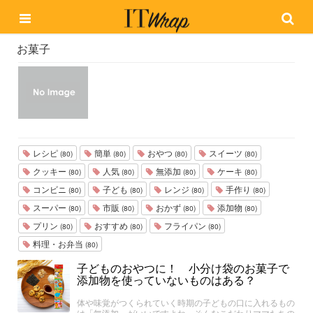
お菓子
レシピ
簡単
おやつ
スイーツ
(80)
(80)
(80)
(80)
クッキー
人気
無添加
ケーキ
(80)
(80)
(80)
(80)
コンビニ
子ども
レンジ
手作り
(80)
(80)
(80)
(80)
スーパー
市販
おかず
添加物
(80)
(80)
(80)
(80)
プリン
おすすめ
フライパン
(80)
(80)
(80)
料理・お弁当
(80)
子どものおやつに！ 小分け袋のお菓子で
添加物を使っていないものはある？
体や味覚がつくられていく時期の子どもの口に入れるもの
は「無添加」がいいですよね。そんなこだわりママたちの