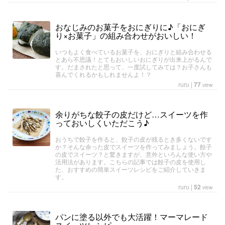
おなじみのお菓子をおにぎりに♪「おにぎ
り×お菓子」の組み合わせがおいしい！
いつもよく食べているお菓子を、おにぎりと組み合わせる
とあら不思議！とてもおいしいおにぎりが出来上がるんで
す。だまされたと思って、一度試してみては？お子さんも
喜んでくれるかもしれませんよ！？
ruru
|
77
view
余りがちな餃子の皮だけど…スイーツを作
っておいしくいただこう♪
おうちで餃子を作ると、餃子の皮が残るとき多くないです
か？そんな余った皮でスイーツを作ってみましょう。餃子
の皮でスイーツ？と驚きますが、意外といろんな使い方や
活用法があります。こちらの記事では餃子の皮を使用し
た、おすすめの簡単スイーツレシピをご紹介していきま
す。
ruru
|
52
view
パンに塗る以外でも大活躍！マーマレード