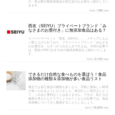
川・富山県の無添加食品や加工品のお土産をご紹介してい
きます。
ruru
|
199
view
西友（SEIYU）プライベートブランド「み
なさまのお墨付き」に無添加食品はある？
スーパーマーケット「西友（SEIYU）」。メディアにもよ
く取り上げられており、プライベートブランド「みなさま
のお墨付き」もすっかりおなじみですよね。今回の記事で
は、西友のPBでおすすめの無添加商品をご紹介いたしま
す。
ruru
|
2,123
view
できるだけ自然な食べものを選ぼう！食品
添加物の種類＆添加物が多い食品リスト
最近では加工食品の種類も多くなり、手軽に美味しい料理
が食べられるようになりました。毎日忙しい現代人にとっ
て、これほど便利なことはありません。ですが、私たちの
健康を考えたらどうでしょうか？こちらの記事では、食品
添加物について少し勉強することにしましょう。
ruru
|
16,952
view