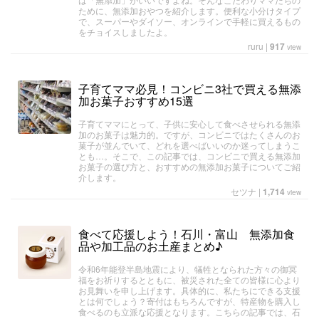
ために、無添加おやつを紹介します。便利な小分けタイプ
で、スーパーやダイソー、オンラインで手軽に買えるもの
をチョイスしましたよ。
ruru
|
917
view
子育てママ必見！コンビニ3社で買える無添
加お菓子おすすめ15選
子育てママにとって、子供に安心して食べさせられる無添
加のお菓子は魅力的。ですが、コンビニではたくさんのお
菓子が並んでいて、どれを選べばいいのか迷ってしまうこ
とも…。そこで、この記事では、コンビニで買える無添加
お菓子の選び方と、おすすめの無添加お菓子についてご紹
介します。
セツナ
|
1,714
view
食べて応援しよう！石川・富山 無添加食
品や加工品のお土産まとめ♪
令和6年能登半島地震により、犠牲となられた方々の御冥
福をお祈りするとともに、被災された全ての皆様に心より
お見舞いを申し上げます。具体的に、私たちにできる支援
とは何でしょう？寄付はもちろんですが、特産物を購入し
食べるのも立派な応援となります。こちらの記事では、石