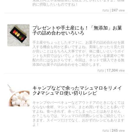
的に摂取したいものですね！
ruru
|
247
view
プレゼントや手土産にも！「無添加」お菓
子の詰め合わせいろいろ
手土産やちょっとしたギフトに、お菓子の詰め合わせを購
入する機会も何かと多いですよね。美味しかったり見た目
が良いことはもちろん大事ですが、体に優しいというポイ
ントも大切ではないでしょうか？子どもがいる家庭やご年
配の方にはなおさらです。今回は、ネットで購入できる無
添加のお菓子の詰め合わせをご紹介します。
ruru
|
17,304
view
キャンプなどで余ったマシュマロをリメイ
ク♪マシュマロ使い切りレシピ
キャンプやバーベキューなどアウトドアのときになくては
ならない食材、マシュマロ。まとめ買いすることも多いで
すよね。食べきれず、余ってしまったことはありません
か？こちらでは、マシュマロの消費レシピをご紹介してい
きます。スイーツだけでなく、おかずのレシピもあります
よ！
ruru
|
245
view