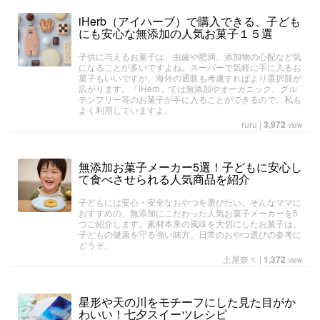
iHerb（アイハーブ）で購入できる、子ども
にも安心な無添加の人気お菓子１５選
子供に与えるお菓子は、虫歯や肥満、添加物の心配など気
になることが多いですよね。スーパーで気軽に手に入るお
菓子もいいですが、海外の通販も考慮すればより選択肢が
広がります。「iHerb」では無添加やオーガニック、グル
テンフリー等のお菓子が手に入ることができるので、私も
よく利用していますよ。
ruru
|
3,972
view
無添加お菓子メーカー5選！子どもに安心し
て食べさせられる人気商品を紹介
子どもには安心・安全なおやつを選びたい。そんなママに
おすすめの、無添加にこだわった人気お菓子メーカーを5
つご紹介します。素材本来の風味を大切にしたお菓子は、
子どもの健康を守る強い味方。日常のおやつ選びの参考に
どうぞ。
土屋奈々
|
1,372
view
星形や天の川をモチーフにした見た目がか
わいい！七夕スイーツレシピ