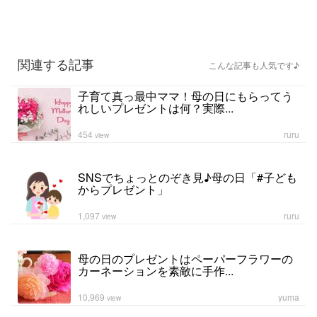
関連する記事
こんな記事も人気です♪
子育て真っ最中ママ！母の日にもらってう
れしいプレゼントは何？実際...
454
ruru
view
SNSでちょっとのぞき見♪母の日「#子ども
からプレゼント」
1,097
ruru
view
母の日のプレゼントはペーパーフラワーの
カーネーションを素敵に手作...
10,969
yuma
view