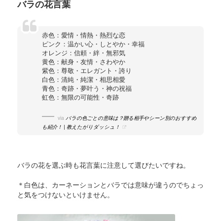
バラの花言葉
赤色：愛情・情熱・熱烈な恋
ピンク：温かい心・しとやか・幸福
オレンジ：信頼・絆・無邪気
黄色：献身・友情・さわやか
紫色：尊敬・エレガント・誇り
白色：清純・純潔・相思相愛
青色：奇跡・夢叶う・神の祝福
虹色：無限の可能性・奇跡
via
バラの色ごとの意味は？贈る相手やシーン別のおすすめ
も紹介！ | 教えたがりダッシュ！
バラの花を選ぶ時も花言葉に注意して選びたいですね。
＊白色は、カーネーションとバラでは意味が違うのでちょっ
と気をつけないといけません。