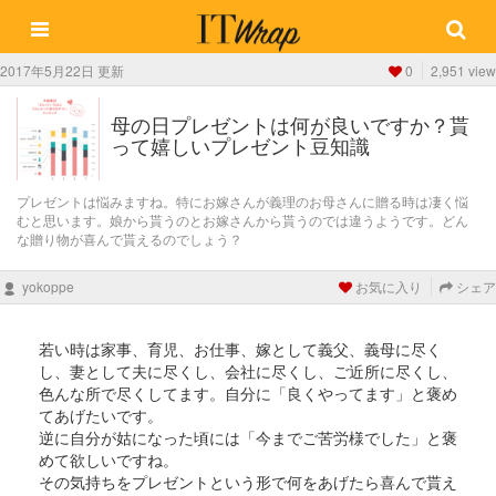
2017年5月22日 更新
0
2,951 view
母の日プレゼントは何が良いですか？貰
って嬉しいプレゼント豆知識
プレゼントは悩みますね。特にお嫁さんが義理のお母さんに贈る時は凄く悩
むと思います。娘から貰うのとお嫁さんから貰うのでは違うようです。どん
な贈り物が喜んで貰えるのでしょう？
yokoppe
お気に入り
シェア
若い時は家事、育児、お仕事、嫁として義父、義母に尽く
し、妻として夫に尽くし、会社に尽くし、ご近所に尽くし、
色んな所で尽くしてます。自分に「良くやってます」と褒め
てあげたいです。
逆に自分が姑になった頃には「今までご苦労様でした」と褒
めて欲しいですね。
その気持ちをプレゼントという形で何をあげたら喜んで貰え