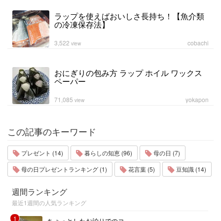
ラップを使えばおいしさ長持ち！【魚介類
の冷凍保存法】
3,522
cobachi
view
おにぎりの包み方 ラップ ホイル ワックス
ペーパー
71,085
yokapon
view
この記事のキーワード
プレゼント (14)
暮らしの知恵 (96)
母の日 (7)
母の日プレゼントランキング (1)
花言葉 (5)
豆知識 (14)
週間ランキング
最近1週間の人気ランキング
1
ちょっとしたお泊りでのコ...