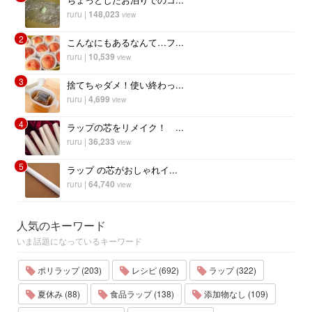
ruru
|
148,023
view
2
こんなにもあるなんて…フ...
ruru
|
10,539
view
3
捨てちゃダメ！使い終わっ...
ruru
|
4,699
view
4
ラップの芯をリメイク！ ...
ruru
|
36,233
view
5
ラップ の芯がおしゃれイ...
ruru
|
64,740
view
人気のキーワード
いま話題になっているキーワード
ポリラップ (203)
レシピ (692)
ラップ (322)
夏休み (88)
食品ラップ (138)
添加物なし (109)