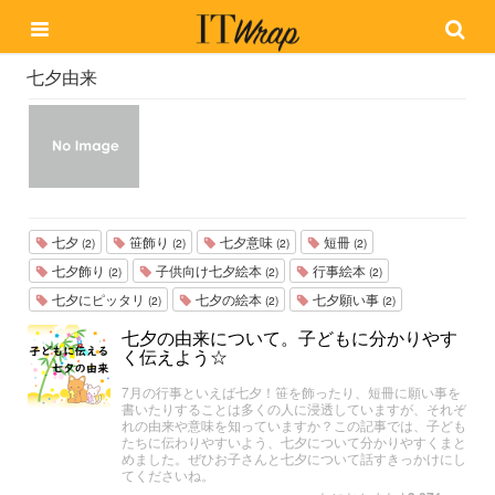
七夕由来
七夕
笹飾り
七夕意味
短冊
(2)
(2)
(2)
(2)
七夕飾り
子供向け七夕絵本
行事絵本
(2)
(2)
(2)
七夕にピッタリ
七夕の絵本
七夕願い事
(2)
(2)
(2)
七夕の由来について。子どもに分かりやす
く伝えよう☆
7月の行事といえば七夕！笹を飾ったり、短冊に願い事を
書いたりすることは多くの人に浸透していますが、それぞ
れの由来や意味を知っていますか？この記事では、子ども
たちに伝わりやすいよう、七夕について分かりやすくまと
めました。ぜひお子さんと七夕について話すきっかけにし
てくださいね。