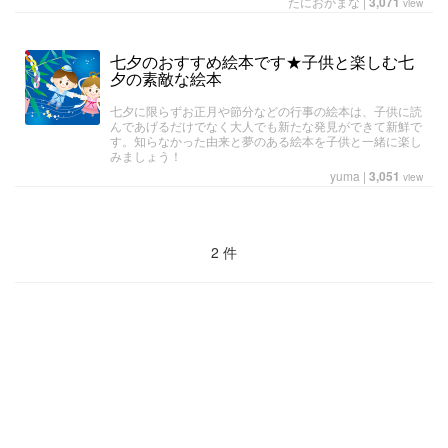
たにおかまな
|
3,071
view
七夕のおすすめ絵本です★子供と楽しむ七
夕の素敵な絵本
七夕に限らずお正月や節分などの行事の絵本は、子供に読
んであげるだけでなく大人でも新たな発見ができて新鮮で
す。知らなかった由来と夢のある絵本を子供と一緒に楽し
みましょう！
yuma
|
3,051
view
2 件