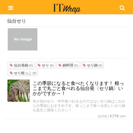
仙台せり
仙台発鍋
せり
鍋料理
せり鍋
(1)
(1)
(1)
(1)
せり根っこ
(1)
この季節になると食べたくなります！ 根っ
こまで丸ごと食べれる仙台発〈セリ鍋〉い
かがですか～！
冬が旬のせり。年中食べれるものではないせり鍋はこれか
らの季節におすすめです。根っこまで食べる珍しいせり鍋
を是非ご賞味ください！
yuma
|
4,716
view