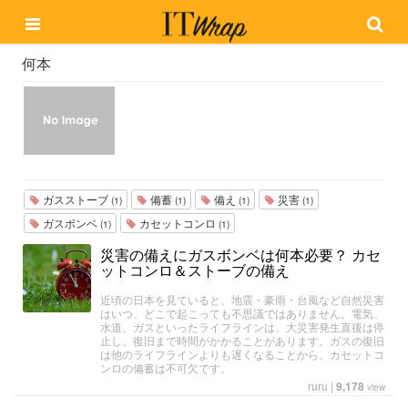
何本
ガスストーブ
備蓄
備え
災害
(1)
(1)
(1)
(1)
ガスボンベ
カセットコンロ
(1)
(1)
災害の備えにガスボンベは何本必要？ カセ
ットコンロ＆ストーブの備え
近頃の日本を見ていると、地震・豪雨・台風など自然災害
はいつ、どこで起こっても不思議ではありません。電気、
水道、ガスといったライフラインは、大災害発生直後は停
止し、復旧まで時間がかかることがあります。ガスの復旧
は他のライフラインよりも遅くなることから、カセットコ
ンロの備蓄は不可欠です。
ruru
|
9,178
view