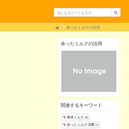
H
余ったミルクの活用
o
m
e
余ったミルクの活用
関連するキーワード
液体ミルク
(2)
余ったミルク消費
(1)