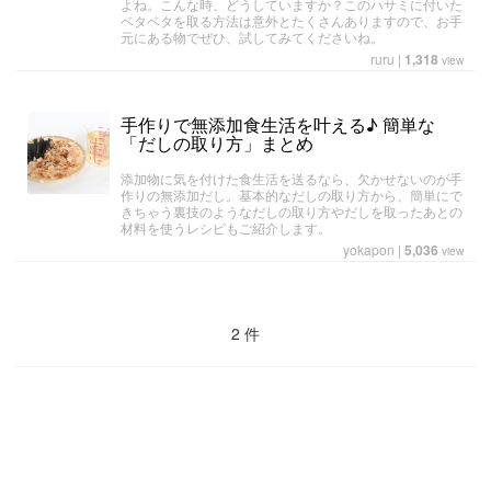
よね。こんな時、どうしていますか？このハサミに付いた
ベタベタを取る方法は意外とたくさんありますので、お手
元にある物でぜひ、試してみてくださいね。
ruru
|
1,318
view
手作りで無添加食生活を叶える♪ 簡単な
「だしの取り方」まとめ
添加物に気を付けた食生活を送るなら、欠かせないのが手
作りの無添加だし。基本的なだしの取り方から、簡単にで
きちゃう裏技のようなだしの取り方やだしを取ったあとの
材料を使うレシピもご紹介します。
yokapon
|
5,036
view
2 件