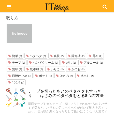
取り方
簡単
ベタベタ
裏技
除光液
昆布
(2)
(2)
(2)
(2)
(2)
テープ
ハンドクリーム
だし
アルコール
(2)
(2)
(2)
(2)
無印
無添加
いりこ
かつお
(2)
(2)
(2)
(2)
日焼け止め
ポット
はさみ
水出し
(2)
(2)
(2)
(2)
100均
(2)
テープを切ったあとのベタベタもすっき
り！ はさみのベタベタをとる8つの方法
両面テープやガムテープ、糊（ノリ）のついたものをハサ
ミで切ると、ハサミの刃にベタベタが付いて動きを悪くし
たり、切れ味が悪くなったりして扱いにくくなり大変です