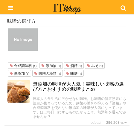
味噌の選び方
合成調味料
添加物
酒精
みそ
(1)
(1)
(1)
(1)
無添加
味噌の種類
味噌
(1)
(1)
(1)
無添加の味噌が大人気！美味しい味噌の選
び方とおすすめの味噌まとめ
日本人の食生活に欠かせない味噌。お味噌の健康効果にも
注目が集まっているため、麹菌の働きを抑える「酒精」や
合成調味料を使わない無添加の味噌が人気になっていま
す。ほぼ毎日口にするものだからこそ、無添加を選んでみ
ませんか？
cobachi
|
296,208
view