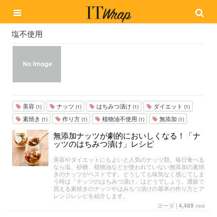
塩不使用
美容
ナッツ
はちみつ漬け
ダイエット
(1)
(1)
(1)
(1)
素焼き
作り方
植物油不使用
無添加
(1)
(1)
(1)
(1)
無添加ナッツが劇的においしくなる！「ナ
ッツのはちみつ漬け」レシピ
美容やダイエットにもよいと人気のナッツ類。毎日食べる
なら塩、砂糖、植物油などが使われていない無添加の素焼
きのナッツがベストです。どうしても味気なく感じてしま
う時は「ナッツのはちみつ漬け」はどうでしょう。通販で
買える素焼きのナッツやはみちつ漬けの基本の作り方とア
レンジレシピを紹介します。
ヨーダ
|
4,469
view