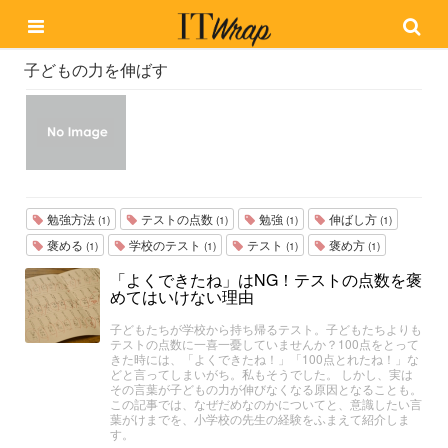
子どもの力を伸ばす
勉強方法
テストの点数
勉強
伸ばし方
(1)
(1)
(1)
(1)
褒める
学校のテスト
テスト
褒め方
(1)
(1)
(1)
(1)
「よくできたね」はNG！テストの点数を褒
めてはいけない理由
子どもたちが学校から持ち帰るテスト。子どもたちよりも
テストの点数に一喜一憂していませんか？100点をとって
きた時には、「よくできたね！」「100点とれたね！」な
どと言ってしまいがち。私もそうでした。 しかし、実は
その言葉が子どもの力が伸びなくなる原因となることも。
この記事では、なぜだめなのかについてと、意識したい言
葉がけまでを、小学校の先生の経験をふまえて紹介しま
す。