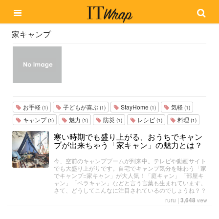
家キャンプ
お手軽
子どもが喜ぶ
StayHome
気軽
(1)
(1)
(1)
(1)
キャンプ
魅力
防災
レシピ
料理
(1)
(1)
(1)
(1)
(1)
寒い時期でも盛り上がる、おうちでキャン
プが出来ちゃう「家キャン」の魅力とは？
今、空前のキャンプブームが到来中。テレビや動画サイト
でも大盛り上がりです。自宅でキャンプ気分を味わう「家
でキャンプ=家キャン」が大人気！「庭キャン」「部屋キ
ャン」「ベラキャン」などと言う言葉も生まれています。
さて、どうしてこんなに注目されているのでしょうね？？
ruru
|
3,648
view