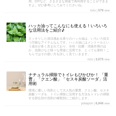
用、DIYなど、さまざまな用途で再利用することができま
すよ。ぜひ参考にしてみてくださいね。
ruru
|
579
view
ハッカ油ってこんなにも使える！いろいろ
な活用法をご紹介♪
スッキリした清涼感ある香りのハッカ油は、いろいろ役立
つ万能なアイテムなんです。ハッカ油にはメントールとい
う成分が多く含まれており、冷却・抗菌・消臭作用のほ
か、虫除けなど様々な用途に活用でき、とっても便利！こ
ちらではその使い方を詳しく見ていきます。
ruru
|
3,075
view
ナチュラル掃除でトイレもぴかぴか！ 「重
曹」「クエン酸」「セスキ炭酸ソーダ」活
用術
環境に優しい洗剤として大人気の重曹、クエン酸、セスキ
炭酸ソーダを、トイレ掃除に活用する方法をトイレの掃除
する部位別や洗剤の種類別にご紹介します。
yokapon
|
6,946
view