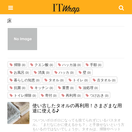
床
掃除
クエン酸
ハッカ油
手順
(3)
(3)
(3)
(3)
お風呂
消臭
ハッカ
壁
(3)
(3)
(3)
(3)
暮らしの知恵
タオル
トイレ
古タオル
(3)
(3)
(3)
(3)
抗菌
キッチン
重曹
油処理
(3)
(3)
(3)
(3)
トイレ掃除
寄付
再利用
つけおき
(3)
(3)
(3)
(3)
使い古したタオルの再利用！さまざまな用
途に使える♪
ついついボロボロになっても捨てられずにいるバスタオ
ル。「まだなにかに使えるかも？」と手放せないという方
もいるのではないでしょうか。タオルは、掃除やペット