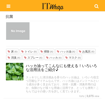
抗菌
床
トイレ
掃除
ハッカ油
お風呂
(1)
(1)
(1)
(1)
(1)
消臭
スプレー
ハッカ
マスク
(1)
(1)
(1)
(1)
ハッカ油ってこんなにも使える！いろいろ
な活用法をご紹介♪
スッキリした清涼感ある香りのハッカ油は、いろいろ役立
つ万能なアイテムなんです。ハッカ油にはメントールとい
う成分が多く含まれており、冷却・抗菌・消臭作用のほ
か、虫除けなど様々な用途に活用でき、とっても便利！こ
ちらではその使い方を詳しく見ていきます。
ruru
|
3,075
view