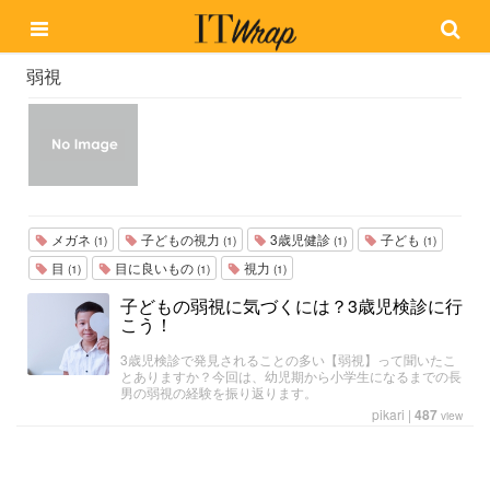
弱視
メガネ
子どもの視力
3歳児健診
子ども
(1)
(1)
(1)
(1)
目
目に良いもの
視力
(1)
(1)
(1)
子どもの弱視に気づくには？3歳児検診に行
こう！
3歳児検診で発見されることの多い【弱視】って聞いたこ
とありますか？今回は、幼児期から小学生になるまでの長
男の弱視の経験を振り返ります。
pikari
|
487
view