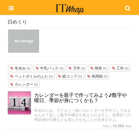
日めくり
冬休み
牛乳パック
万年
簡単
工作
(1)
(1)
(1)
(1)
(1)
ペットボトルのふた
紙コップ
画用紙
(1)
(1)
(1)
カレンダー
(1)
カレンダーを親子で作ってみよう♪数字や
曜日、季節が身につくかも？
冬休みには、子どもと一緒にカレンダーを手作りしてみま
せんか？楽しく数字や曜日を覚えられますし、四季折々の
季節感や行事なども感じさせることが出来ますよ。
ruru
|
16,465
view