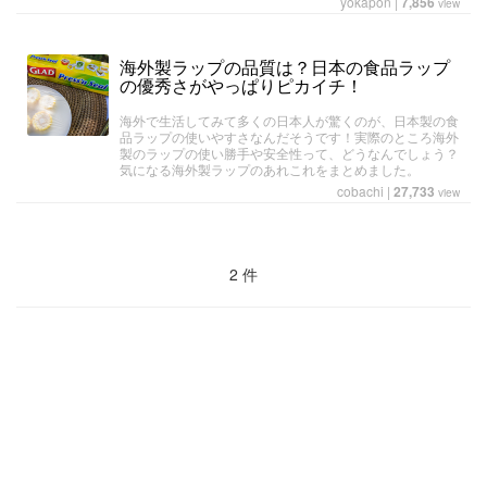
yokapon
|
7,856
view
海外製ラップの品質は？日本の食品ラップ
の優秀さがやっぱりピカイチ！
海外で生活してみて多くの日本人が驚くのが、日本製の食
品ラップの使いやすさなんだそうです！実際のところ海外
製のラップの使い勝手や安全性って、どうなんでしょう？
気になる海外製ラップのあれこれをまとめました。
cobachi
|
27,733
view
2 件