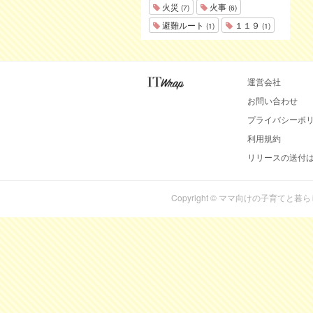
火災
火事
(7)
(6)
避難ルート
１１９
(1)
(1)
運営会社
お問い合わせ
プライバシーポ
利用規約
リリースの送付
Copyright © ママ向けの子育てと暮