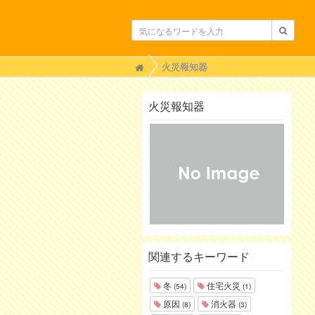
H
火災報知器
o
m
e
火災報知器
関連するキーワード
冬
住宅火災
(54)
(1)
原因
消火器
(8)
(3)