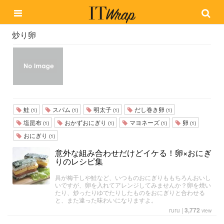
炒り卵
鮭
スパム
明太子
だし巻き卵
(1)
(1)
(1)
(1)
塩昆布
おかずおにぎり
マヨネーズ
卵
(1)
(1)
(1)
(1)
おにぎり
(1)
意外な組み合わせだけどイケる！卵×おにぎ
りのレシピ集
具が梅干しや鮭など、いつものおにぎりももちろんおいし
いですが、卵を入れてアレンジしてみませんか？卵を焼い
たり、炒ったりゆでたりしたものをおにぎりと合わせる
と、また違った味わいになりますよ。
ruru
|
3,772
view