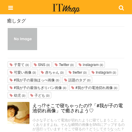
癒しタグ
子育て
SNS
Twitter
instagram
(3)
(3)
(3)
(3)
可愛い画像
赤ちゃん
tiwtter
Instagram
(3)
(3)
(3)
(3)
#我が子の最強ほっぺ画像
話題のタグ
(3)
(3)
#我が子の最強ちぎりパン画像
#我が子の電池切れ画像
(3)
(3)
幼児
子ども
(3)
(3)
えっ!?そこで寝ちゃったの!?「#我が子の電
池切れ画像」で癒されよう♡
小さな子どもって電池が切れたように寝てしまうこと、よ
くありますよね。そんな瞬間の画像をSNSにアップするの
が流行っています！そこで寝るの？どうしてそうなった？