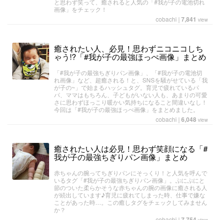
と思わず笑って、癒されると人気の「#我が子の電池切れ
画像」をチェック！
cobachi
|
7,841
view
癒されたい人、必見！思わずニコニコしち
ゃう!?「#我が子の最強ほっぺ画像」まとめ
「#我が子の最強ちぎりパン画像」、「#我が子の電池切
れ画像」など、超癒される！と、SNSを騒がせている「我
が子の~」で始まるハッシュタグ。育児で疲れているパ
パ、ママはもちろん、子どもがいない人も、あまりの可愛
さに思わずほっこり暖かい気持ちになること間違いなし！
今回は「#我が子の最強ほっぺ画像」をまとめました。
cobachi
|
6,048
view
癒されたい人は必見！思わず笑顔になる「#
我が子の最強ちぎりパン画像」まとめ
赤ちゃんの腕ってちぎりパンにそっくり！と人気を呼んで
いるタグ「#我が子の最強ちぎりパン画像」。ぷにぷにと
節のついた柔らかそうな赤ちゃんの腕の画像に癒される人
が続出しています♪育児に疲れてしまった時、仕事で嫌な
ことがあった時…。この癒しタグをチェックしてみません
か？
cobachi
|
7,754
view