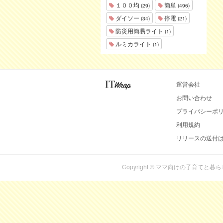
１００均
簡単
(29)
(496)
ダイソー
停電
(34)
(21)
防災用簡易ライト
(1)
ルミカライト
(1)
運営会社
お問い合わせ
プライバシーポ
利用規約
リリースの送付
Copyright © ママ向けの子育てと暮