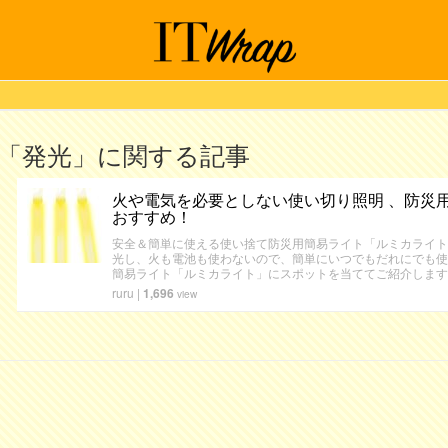
「発光」に関する記事
火や電気を必要としない使い切り照明 、防災
おすすめ！
安全＆簡単に使える使い捨て防災用簡易ライト「ルミカライト
光し、火も電池も使わないので、簡単にいつでもだれにでも使
簡易ライト「ルミカライト」にスポットを当ててご紹介します
ruru
|
1,696
view