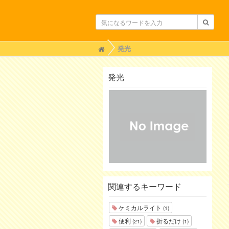
H
発光
o
m
e
発光
関連するキーワード
ケミカルライト
(1)
便利
折るだけ
(21)
(1)