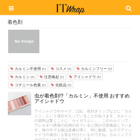
着色剤
カルミン不使用
コスメ
カルミンフリー
(1)
(1)
(1)
カルミン
注意喚起
アイシャドウ
(1)
(1)
(1)
コチニール色素
化粧品
(1)
(1)
虫が着色剤!?「カルミン」不使用 おすすめ
アイシャドウ
アイシャドウやチーク、口紅、色付きリップなどに「カル
ミン」という成分が入っていることがあります。カルミン
の原料は驚くことに「カイガラムシ」。このカルミンで、
アレルギー誘発の症例が出ていると国が注意喚起していま
す。体の中でも瞼は皮膚が薄く、特に敏感。なのでアイシ
ャドウの成分にも気を付けたいものですね。カルミンフリ
ーのアイシャドウをご紹介します。