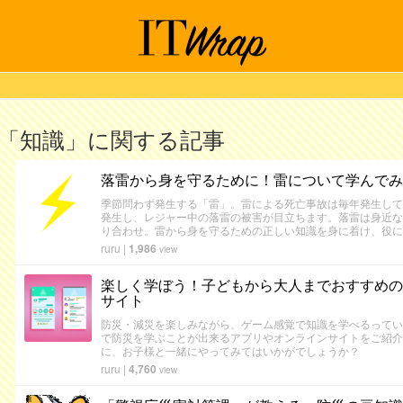
「知識」に関する記事
落雷から身を守るために！雷について学んでみ
季節問わず発生する「雷」。雷による死亡事故は毎年発生して
発生し、レジャー中の落雷の被害が目立ちます。落雷は身近な
り合わせ。雷から身を守るための正しい知識を身に着け、役に
ruru
|
1,986
view
楽しく学ぼう！子どもから大人までおすすめの
サイト
防災・減災を楽しみながら、ゲーム感覚で知識を学べるってい
で防災を学ぶことが出来るアプリやオンラインサイトをご紹介
に、お子様と一緒にやってみてはいかがでしょうか？
ruru
|
4,760
view