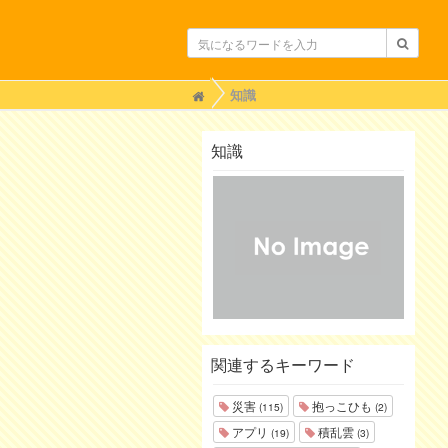
H
知識
o
m
e
知識
関連するキーワード
災害
抱っこひも
(115)
(2)
アプリ
積乱雲
(19)
(3)