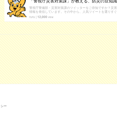
「警視庁災害対策課」が教える、防災の豆知識
警視庁警備部・災害対策課のツイッターをご存知ですか？災害
情報を発信しています。その中から、人気ツイートを選りすぐ
ruru
|
12,000
view
リシー