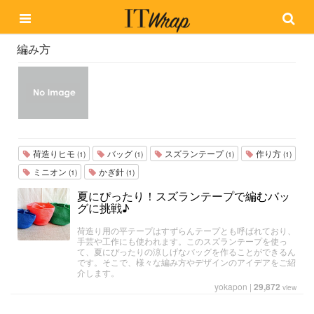
編み方
荷造りヒモ
バッグ
スズランテープ
作り方
(1)
(1)
(1)
(1)
ミニオン
かぎ針
(1)
(1)
夏にぴったり！スズランテープで編むバッ
グに挑戦♪
荷造り用の平テープはすずらんテープとも呼ばれており、
手芸や工作にも使われます。このスズランテープを使っ
て、夏にぴったりの涼しげなバッグを作ることができるん
です。そこで、様々な編み方やデザインのアイデアをご紹
介します。
yokapon
|
29,872
view