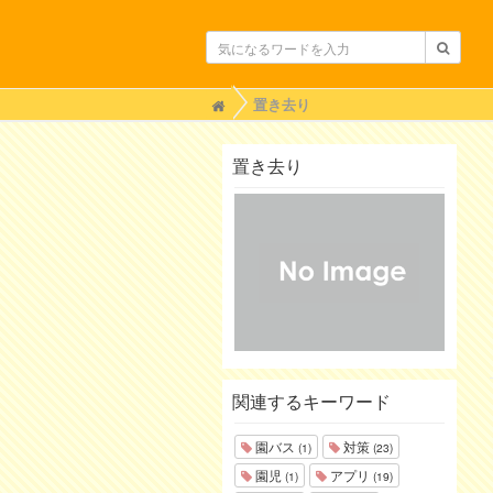
H
置き去り
o
m
e
置き去り
関連するキーワード
園バス
対策
(1)
(23)
園児
アプリ
(1)
(19)