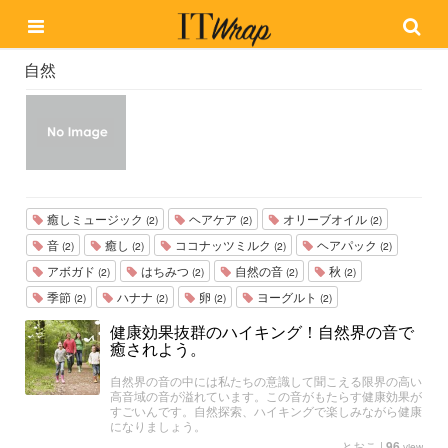
自然
癒しミュージック
ヘアケア
オリーブオイル
(2)
(2)
(2)
音
癒し
ココナッツミルク
ヘアパック
(2)
(2)
(2)
(2)
アボガド
はちみつ
自然の音
秋
(2)
(2)
(2)
(2)
季節
ハナナ
卵
ヨーグルト
(2)
(2)
(2)
(2)
健康効果抜群のハイキング！自然界の音で
癒されよう。
自然界の音の中には私たちの意識して聞こえる限界の高い
高音域の音が溢れています。この音がもたらす健康効果が
すごいんです。自然探索、ハイキングで楽しみながら健康
になりましょう。
とおこ
|
96
view