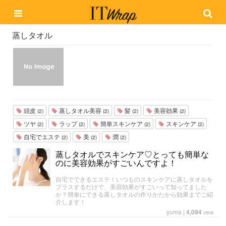
蒸しタオル
頭皮
蒸しタオル美容
髪
美容効果
(2)
(2)
(2)
(2)
ツヤ
ラップ
簡単スキンケア
スキンケア
(2)
(2)
(2)
(2)
自宅でエステ
美
潤
(2)
(2)
(2)
蒸しタオルでスキンケア♡とっても簡単な
のに美容効果がすごいんですよ！
自宅でできるエステ！いつものスキンケアに蒸しタオルを
プラスするだけで、美容効果がすごいって知ってました
か？簡単にできる蒸しタオルの作りかたから効果までご紹
介します！
yuma
|
4,094
view