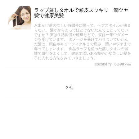
ラップ蒸しタオルで頭皮スッキリ 潤ツヤ
髪で健康美髪
お出かけ前の忙しい時間帯に限って、ヘアスタイルが決ま
らない。 髪がからまってほどけないなんてことってない
ですか？ 実は生活習慣や乾燥などで、髪は一年中ダメー
ジを受けています。 ダメージを受けてパサついていたん
だ髪は、頭皮やキューティクルまで痛み、潤いやツヤまで
奪ってしまいます。 食品ラップを使った蒸しタオルの習
慣で血行をよくして、健康で潤いある艶やかな美しい髪を
手に入れる方法をみていきましょう。
cocoberry
|
6,690
view
2 件