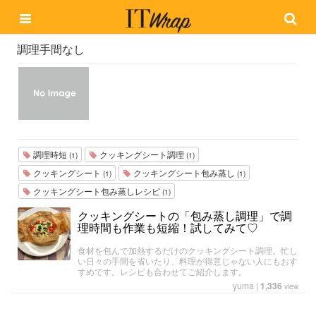
調理手間なし
調理時短
クッキングシート調理
(1)
(1)
クッキングシート
クッキングシート包み蒸し
(1)
(1)
クッキングシート包み蒸しレシピ
(1)
クッキングシートの「包み蒸し調理」で調
理時間も作業も短縮！試してみて♡
食材を包んで加熱するだけのクッキングシート調理。忙し
い日々の手間を省いたり、料理が得意じゃない人にもおす
すめです。レシピも合わせてご紹介します。
yuma
|
1,336
view