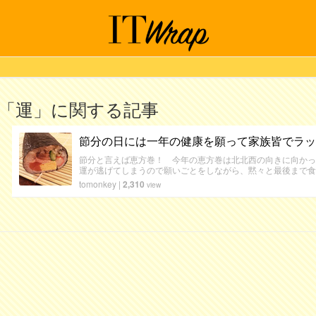
「運」に関する記事
節分の日には一年の健康を願って家族皆でラッ
節分と言えば恵方巻！ 今年の恵方巻は北北西の向きに向かっ
運が逃げてしまうので願いごとをしながら、黙々と最後まで
tomonkey
|
2,310
view