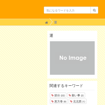
H
運
o
m
e
運
関連するキーワード
節分
願い事
(22)
(2)
恵方巻
北北西
(9)
(1)