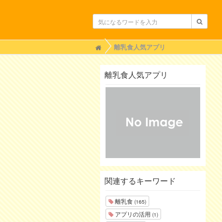
H
離乳食人気アプリ
o
m
e
離乳食人気アプリ
関連するキーワード
離乳食
(165)
アプリの活用
(1)