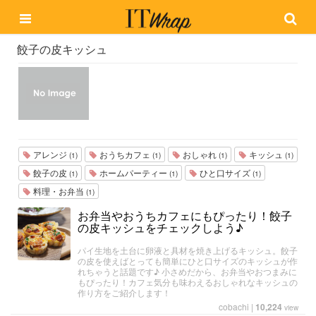
餃子の皮キッシュ
アレンジ
おうちカフェ
おしゃれ
キッシュ
(1)
(1)
(1)
(1)
餃子の皮
ホームパーティー
ひと口サイズ
(1)
(1)
(1)
料理・お弁当
(1)
お弁当やおうちカフェにもぴったり！餃子
の皮キッシュをチェックしよう♪
パイ生地を土台に卵液と具材を焼き上げるキッシュ。餃子
の皮を使えばとっても簡単にひと口サイズのキッシュが作
れちゃうと話題です♪ 小さめだから、お弁当やおつまみに
もぴったり！カフェ気分も味わえるおしゃれなキッシュの
作り方をご紹介します！
cobachi
|
10,224
view